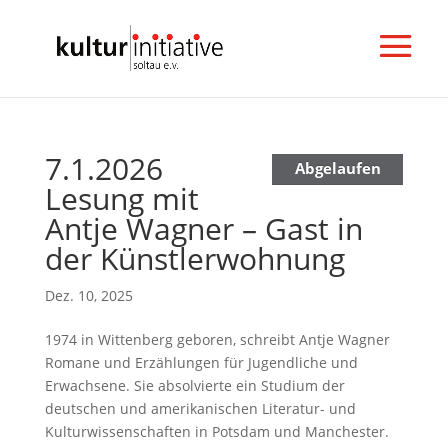
7.1.2026
N
Abgelaufen
Lesung mit
e
w
Antje Wagner – Gast in
s
der Künstlerwohnung
l
e
Dez. 10, 2025
t
t
1974 in Wittenberg geboren, schreibt Antje Wagner
e
Romane und Erzählungen für Jugendliche und
r
Erwachsene. Sie absolvierte ein Studium der
a
deutschen und amerikanischen Literatur- und
b
Kulturwissenschaften in Potsdam und Manchester.
o