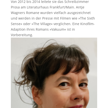
Von 2012 bis 2014 leitete sie das Schreibzimmer
n
Prosa am Literaturhaus Frankfurt/Main. Antje
n
Wagners Romane wurden vielfach ausgezeichnet
i
und werden in der Presse mit Filmen wie »The Sixth
e
Sense« oder »The Village« verglichen. Eine Kinofilm-
r
Adaption ihres Romans »Vakuum« ist in
e
Vorbereitung.
n