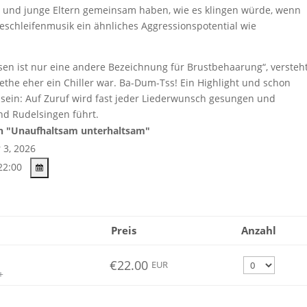
ans und junge Eltern gemeinsam haben, wie es klingen würde, wenn
teschleifenmusik ein ähnliches Aggressionspotential wie
sen ist nur eine andere Bezeichnung für Brustbehaarung“, versteht
he eher ein Chiller war. Ba-Dum-Tss! Ein Highlight und schon
 sein: Auf Zuruf wird fast jeder Liederwunsch gesungen und
und Rudelsingen führt.
ch "Unaufhaltsam unterhaltsam"
 3, 2026
22:00
Preis
Anzahl
Anzahl
€22.00
EUR
+