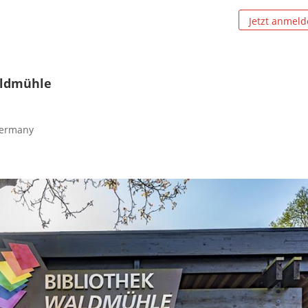
aldmühle
ermany