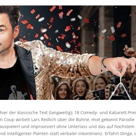
 hier der klassische Text (langweilig): 18 Comedy- und Kabarett-Pre
n Coup wirbelt Lars Redlich über die Bühne, mixt gekonnt Parodie
chauspielert und improvisiert ohne Unterlass und das auf höchstem
nd intelligenter Pointen statt verbaler Inkontinenz. Erfahrt Dinge, 