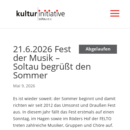
21.6.2026 Fest
N
Abgelaufen
der Musik –
e
w
Soltau begrüßt den
s
Sommer
l
e
Mai 9, 2026
t
t
Es ist wieder soweit: der Sommer beginnt und damit
e
richten wir seit 2012 das Umsonst und Draußen Fest
r
aus. In diesem Jahr fällt das Fest erstmals auf einen
a
Sonntag, im Hagen sowie im Röders Hof der FELTO
b
treten zahlreiche Musiker, Gruppen und Chöre auf.
o