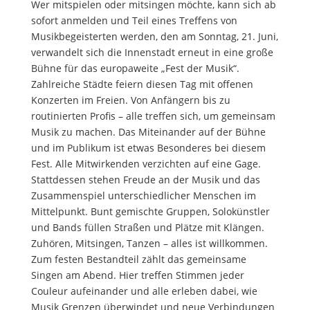
Wer mitspielen oder mitsingen möchte, kann sich ab
n
sofort anmelden und Teil eines Treffens von
n
Musikbegeisterten werden, den am Sonntag, 21. Juni,
i
verwandelt sich die Innenstadt erneut in eine große
e
Bühne für das europaweite „Fest der Musik“.
r
Zahlreiche Städte feiern diesen Tag mit offenen
e
Konzerten im Freien. Von Anfängern bis zu
n
routinierten Profis – alle treffen sich, um gemeinsam
Musik zu machen. Das Miteinander auf der Bühne
und im Publikum ist etwas Besonderes bei diesem
Fest. Alle Mitwirkenden verzichten auf eine Gage.
Stattdessen stehen Freude an der Musik und das
Zusammenspiel unterschiedlicher Menschen im
Mittelpunkt. Bunt gemischte Gruppen, Solokünstler
und Bands füllen Straßen und Plätze mit Klängen.
Zuhören, Mitsingen, Tanzen – alles ist willkommen.
Zum festen Bestandteil zählt das gemeinsame
Singen am Abend. Hier treffen Stimmen jeder
Couleur aufeinander und alle erleben dabei, wie
Musik Grenzen überwindet und neue Verbindungen