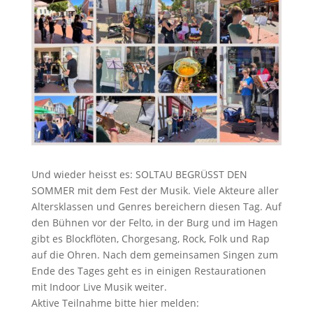
n
n
i
e
r
e
n
Und wieder heisst es: SOLTAU BEGRÜSST DEN
SOMMER mit dem Fest der Musik. Viele Akteure aller
Altersklassen und Genres bereichern diesen Tag. Auf
den Bühnen vor der Felto, in der Burg und im Hagen
gibt es Blockflöten, Chorgesang, Rock, Folk und Rap
auf die Ohren. Nach dem gemeinsamen Singen zum
Ende des Tages geht es in einigen Restaurationen
mit Indoor Live Musik weiter.
Aktive Teilnahme bitte hier melden: