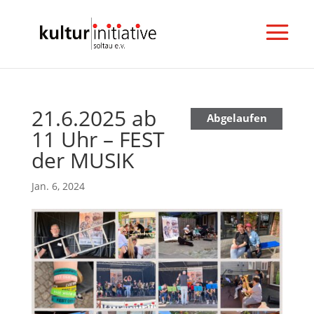
21.6.2025 ab
N
Abgelaufen
11 Uhr – FEST
e
w
der MUSIK
s
l
Jan. 6, 2024
e
t
t
e
r
a
b
o