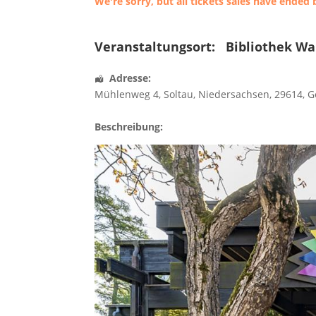
We're sorry, but all tickets sales have ended 
Veranstaltungsort:
Bibliothek W
Adresse:
Mühlenweg 4
,
Soltau
,
Niedersachsen
,
29614
,
G
Beschreibung: