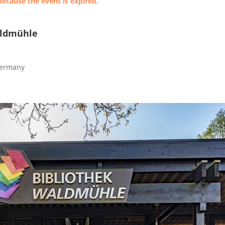
because the event is expired.
aldmühle
ermany