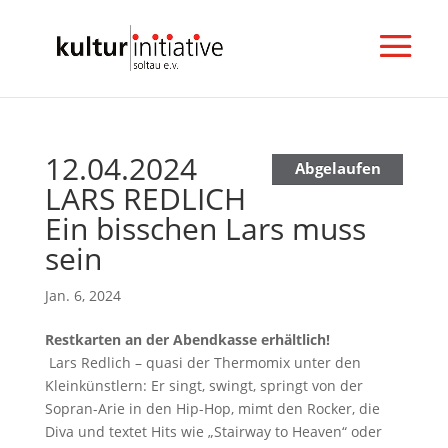
12.04.2024
N
Abgelaufen
LARS REDLICH
e
w
Ein bisschen Lars muss
s
sein
l
e
Jan. 6, 2024
t
t
Restkarten an der Abendkasse erhältlich!
e
Lars Redlich – quasi der Thermomix unter den
r
Kleinkünstlern: Er singt, swingt, springt von der
a
Sopran-Arie in den Hip-Hop, mimt den Rocker, die
b
Diva und textet Hits wie „Stairway to Heaven“ oder
o