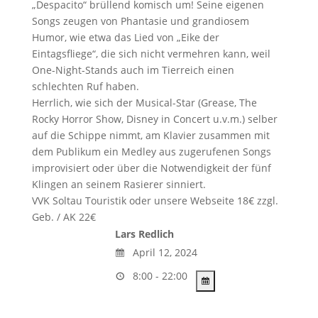
„Despacito“ brüllend komisch um! Seine eigenen
n
Songs zeugen von Phantasie und grandiosem
n
Humor, wie etwa das Lied von „Eike der
i
Eintagsfliege“, die sich nicht vermehren kann, weil
e
One-Night-Stands auch im Tierreich einen
r
schlechten Ruf haben.
e
Herrlich, wie sich der Musical-Star (Grease, The
n
Rocky Horror Show, Disney in Concert u.v.m.) selber
auf die Schippe nimmt, am Klavier zusammen mit
dem Publikum ein Medley aus zugerufenen Songs
improvisiert oder über die Notwendigkeit der fünf
Klingen an seinem Rasierer sinniert.
VVK Soltau Touristik oder unsere Webseite 18€ zzgl.
Geb. / AK 22€
Lars Redlich
April 12, 2024
8:00 - 22:00