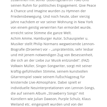
n
seinen Ruhm für politisches Engagement. Give Peace
n
A Chance und Imagine wurden zu Hymnen der
i
Friedensbewegung. Und noch heute, über vierzig
e
Jahre nachdem er vor seiner Wohnung in New York
r
von einem geistig verwirrten Fan ermordet wurde,
e
erreicht seine Stimme die ganze Welt.
n
Achim Amme, Hamburger Autor, Schauspieler u.
Musiker stellt Philip Normans wegweisende Lennon-
Biografie (Droemer) vor – „unprätentiös, sehr lesbar
und mit jenem notwendigen Zug von Besessenheit,
die sich an der Liebe zur Musik entzündet“. (FAZ)
Volkwin Müller, Singer-Songwriter, sorgt mit seiner
kräftig-gefühlvollen Stimme, seinem kunstvollen
Gitarrenspiel sowie seinem Fußschlagzeug für
knisternde Live-Atmosphäre. Dabei spielt er
individuelle Neuinterpretationen von Lennon-Songs,
die auf seinem Album „Strawberry Songs“ mit
Künstlern wie Julian Dawson, Purple Schulz, Klaus
Weiland etc. eingespielt wurden und von der