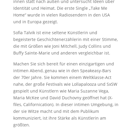
innen statt nach außen und untersucht Ideen über
n
Identität und Heimat. Die erste Single „Take Me
n
Home“ wurde in vielen Radiosendern in den USA
i
und in Europa gezeigt.
e
r
Sofia Talvik ist eine seltene Künstlerin und
e
begeisterte Geschichtenerzählerin mit einer Stimme,
n
die mit Größen wie Joni Mitchell, Judy Collins und
Buffy Sainte-Marie und anderen vergleichbar ist.
Machen Sie sich bereit für einen einzigartigen und
intimen Abend, genau wie in den Speakeasy-Bars
der 70er Jahre. Sie kommen einem Weltklasse-Act
nahe, der große Festivals wie Lollapalooza und SxSW
gespielt und Künstlern wie Maria Suzanne Vega,
Maria McKee und David Duchovny geöffnet hat (X-
files, Californication). In dieser intimen Umgebung, in
der sie Witze macht und mit dem Publikum
kommuniziert, ist ihre Stärke als Künstlerin am
größten.