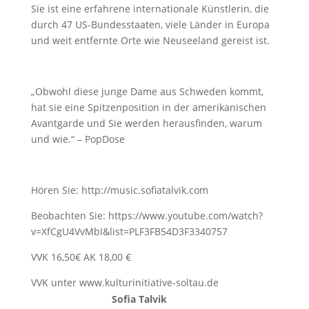
Sie ist eine erfahrene internationale Künstlerin, die
durch 47 US-Bundesstaaten, viele Länder in Europa
und weit entfernte Orte wie Neuseeland gereist ist.
„Obwohl diese junge Dame aus Schweden kommt,
hat sie eine Spitzenposition in der amerikanischen
Avantgarde und Sie werden herausfinden, warum
und wie.“ – PopDose
Hören Sie: http://music.sofiatalvik.com
Beobachten Sie: https://www.youtube.com/watch?
v=XfCgU4VvMbI&list=PLF3FB54D3F3340757
VVK 16,50€ AK 18,00 €
VVK unter www.kulturinitiative-soltau.de
Sofia Talvik