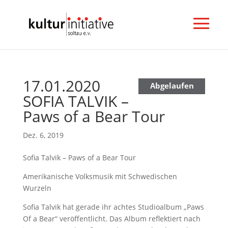
17.01.2020
N
Abgelaufen
SOFIA TALVIK –
e
w
Paws of a Bear Tour
s
l
Dez. 6, 2019
e
t
Sofia Talvik – Paws of a Bear Tour
t
Amerikanische Volksmusik mit Schwedischen
e
Wurzeln
r
a
Sofia Talvik hat gerade ihr achtes Studioalbum „Paws
b
Of a Bear“ veröffentlicht. Das Album reflektiert nach
o