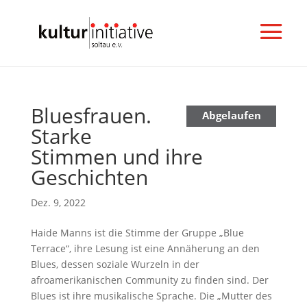
Bluesfrauen.
N
Abgelaufen
Starke
e
w
Stimmen und ihre
s
Geschichten
l
e
Dez. 9, 2022
t
t
Haide Manns ist die Stimme der Gruppe „Blue
e
Terrace“, ihre Lesung ist eine Annäherung an den
r
Blues, dessen soziale Wurzeln in der
a
afroamerikanischen Community zu finden sind. Der
b
Blues ist ihre musikalische Sprache. Die „Mutter des
o