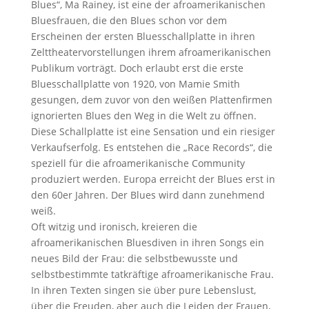
Blues“, Ma Rainey, ist eine der afroamerikanischen
n
Bluesfrauen, die den Blues schon vor dem
n
Erscheinen der ersten Bluesschallplatte in ihren
i
Zelttheatervorstellungen ihrem afroamerikanischen
e
Publikum vorträgt. Doch erlaubt erst die erste
r
Bluesschallplatte von 1920, von Mamie Smith
e
gesungen, dem zuvor von den weißen Plattenfirmen
n
ignorierten Blues den Weg in die Welt zu öffnen.
Diese Schallplatte ist eine Sensation und ein riesiger
Verkaufserfolg. Es entstehen die „Race Records“, die
speziell für die afroamerikanische Community
produziert werden. Europa erreicht der Blues erst in
den 60er Jahren. Der Blues wird dann zunehmend
weiß.
Oft witzig und ironisch, kreieren die
afroamerikanischen Bluesdiven in ihren Songs ein
neues Bild der Frau: die selbstbewusste und
selbstbestimmte tatkräftige afroamerikanische Frau.
In ihren Texten singen sie über pure Lebenslust,
über die Freuden, aber auch die Leiden der Frauen,