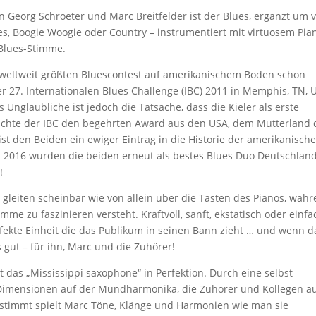
n Georg Schroeter und Marc Breitfelder ist der Blues, ergänzt um v
lues, Boogie Woogie oder Country – instrumentiert mit virtuosem Pia
 Blues-Stimme.
 weltweit größten Bluescontest auf amerikanischem Boden schon
 27. Internationalen Blues Challenge (IBC) 2011 in Memphis, TN, 
Unglaubliche ist jedoch die Tatsache, dass die Kieler als erste
hichte der IBC den begehrten Award aus den USA, dem Mutterland 
st den Beiden ein ewiger Eintrag in die Historie der amerikanisch
. 2016 wurden die beiden erneut als bestes Blues Duo Deutschlan
!
 gleiten scheinbar wie von allein über die Tasten des Pianos, wäh
imme zu faszinieren versteht. Kraftvoll, sanft, ekstatisch oder einfa
fekte Einheit die das Publikum in seinen Bann zieht … und wenn 
s gut – für ihn, Marc und die Zuhörer!
 das „Mississippi saxophone“ in Perfektion. Durch eine selbst
r Dimensionen auf der Mundharmonika, die Zuhörer und Kollegen a
gestimmt spielt Marc Töne, Klänge und Harmonien wie man sie