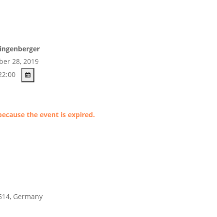
ingenberger
er 28, 2019
22:00
because the event is expired.
614
,
Germany