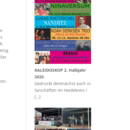
en
ns
t.
mming
ller
KALEIDOSKOP 2. Halbjahr
2026
ten.
Gedruckt demnächst auch in
Geschäften im Heidekreis /
[…]