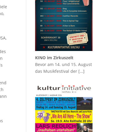
iele
no,
USA,
des
KINO im Zirkuszelt
en
Bevor am 14. und 15. August
ds
das Musikfestival der
[…]
rend
ch
dann
us