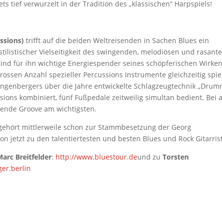
ts tief verwurzelt in der Tradition des „klassischen“ Harpspiels!
ssions)
trifft auf die beiden Weltreisenden in Sachen Blues ein
stilistischer Vielseitigkeit des swingenden, melodiösen und rasant
sind für ihn wichtige Energiespender seines schöpferischen Wirke
grossen Anzahl spezieller Percussions Instrumente gleichzeitig spiel
ingenbergers über die Jahre entwickelte Schlagzeugtechnik „Dru
ssions kombiniert, fünf Fußpedale zeitweilig simultan bedient. Bei a
ssende Groove am wichtigsten.
 gehört mittlerweile schon zur Stammbesetzung der Georg
on jetzt zu den talentiertesten und besten Blues und Rock Gitarris
arc Breitfelder
:
http://www.bluestour.de
und zu
Torsten
er.berlin