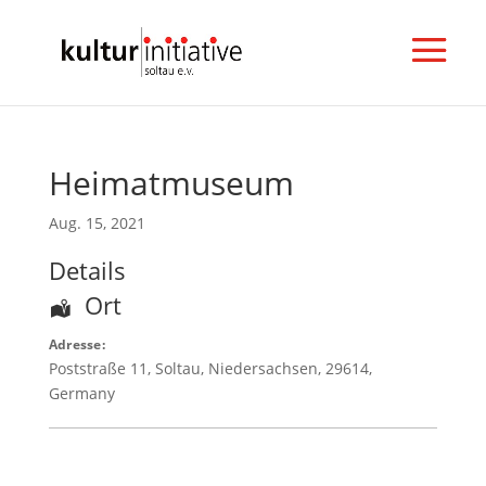
Heimatmuseum
N
e
Aug. 15, 2021
w
s
Details
l
Ort
e
t
Adresse:
t
Poststraße 11
,
Soltau
,
Niedersachsen
,
29614
,
e
Germany
r
a
b
o